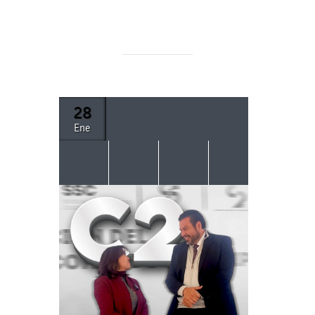
28
Ene